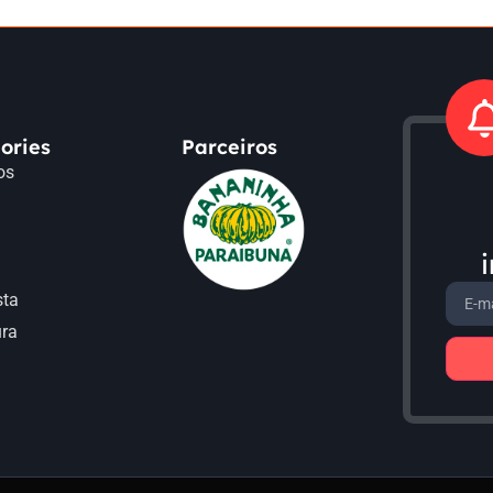
ories
Parceiros
os
a
sta
ura