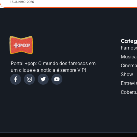
15 JUNHO 2026
Categ
Famos
Música
Portal +pop: O mundo dos famosos em
Cinem
um clique e a notícia é sempre VIP!
Show
Entrevi
Cobert