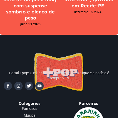
com suspense
em Recife-PE
sombrio e elenco de
dezembro 16, 2024
peso
julho 13, 2025
Portal +pop: O mundo dos famosos em um clique e a notícia é
sempre VIP!
Categories
Parceiros
Famosos
Música