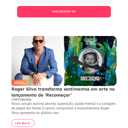
INSCREVER-SE
Ao pressionar o botão Inscrever-se, você confirma
em receber e-mail.
MÚSICA
Roger Silva transforma sentimentos em arte no
lançamento de ‘Recomeçar’
+POP
27/06/2026
Nova canção autoral aborda superação, saúde mental e a coragem
de seguir em frente O cantor, compositor e instrumentista Roger
Silva apresenta ao público seu
LER MAIS