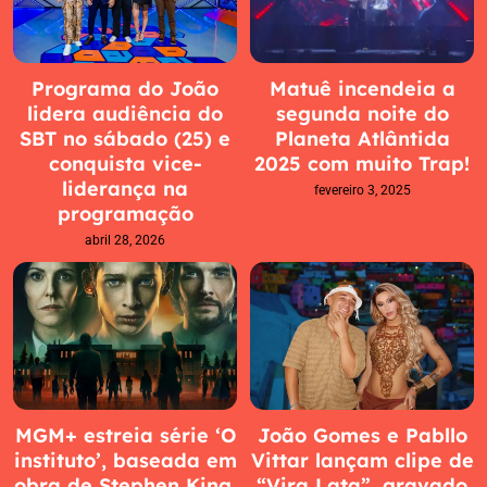
Programa do João
Matuê incendeia a
lidera audiência do
segunda noite do
SBT no sábado (25) e
Planeta Atlântida
conquista vice-
2025 com muito Trap!
liderança na
fevereiro 3, 2025
programação
abril 28, 2026
MGM+ estreia série ‘O
João Gomes e Pabllo
instituto’, baseada em
Vittar lançam clipe de
obra de Stephen King,
“Vira Lata”, gravado