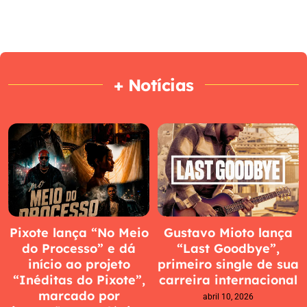
+ Notícias
Pixote lança “No Meio
Gustavo Mioto lança
do Processo” e dá
“Last Goodbye”,
início ao projeto
primeiro single de sua
“Inéditas do Pixote”,
carreira internacional
marcado por
abril 10, 2026