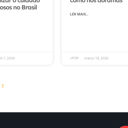
zar o cuidado
como nos doramas
osos no Brasil
LER MAIS...
il 7, 2026
+POP
março 18, 2026
1
2
3
4
5
Next »