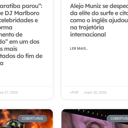
ratiba parou”:
Alejo Muniz se despe
de DJ Marlboro
da elite do surfe e cit
celebridades e
como o inglês ajudou
orma
na trajetória
mento de
internacional
do” em um dos
s mais
LER MAIS...
ados do fim de
a
io 27, 2026
+POP
maio 26, 2026
COBERTURAS
COBERTUR