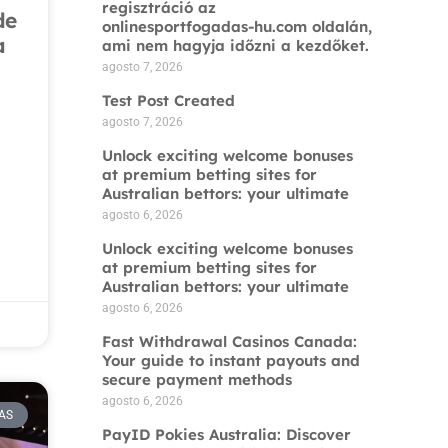
regisztráció az
de
onlinesportfogadas-hu.com oldalán,
a
ami nem hagyja időzni a kezdőket.
agosto 7, 2026
Test Post Created
agosto 7, 2026
Unlock exciting welcome bonuses
at premium betting sites for
Australian bettors: your ultimate
agosto 6, 2026
Unlock exciting welcome bonuses
at premium betting sites for
Australian bettors: your ultimate
agosto 6, 2026
Fast Withdrawal Casinos Canada:
Your guide to instant payouts and
secure payment methods
agosto 6, 2026
AS
PayID Pokies Australia: Discover