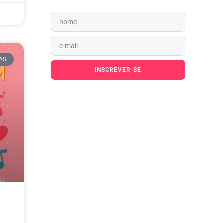
AS
INSCREVER-SE
Ao pressionar o botão Inscrever-se,
você confirma em receber e-mail.