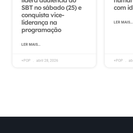
lidera audiência do
humani
SBT no sábado (25) e
com id
conquista vice-
liderança na
LER MAIS...
programação
LER MAIS...
+POP
abril 28, 2026
+POP
abr
« Previous