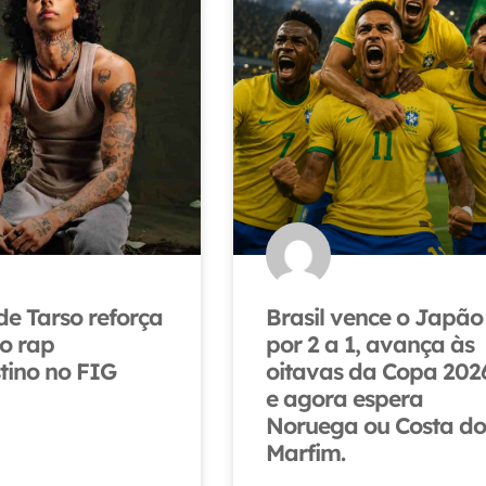
e Tarso reforça
Brasil vence o Japão
o rap
por 2 a 1, avança às
tino no FIG
oitavas da Copa 202
e agora espera
Noruega ou Costa d
Marfim.