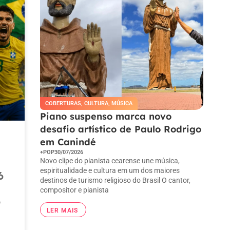
COBERTURAS
,
CULTURA
,
MÚSICA
Piano suspenso marca novo
desafio artístico de Paulo Rodrigo
em Canindé
+POP
30/07/2026
Novo clipe do pianista cearense une música,
espiritualidade e cultura em um dos maiores
6
destinos de turismo religioso do Brasil O cantor,
compositor e pianista
o
LER MAIS