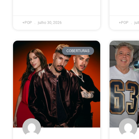
+POP
julho 30, 2026
+POP
jul
COBERTURAS