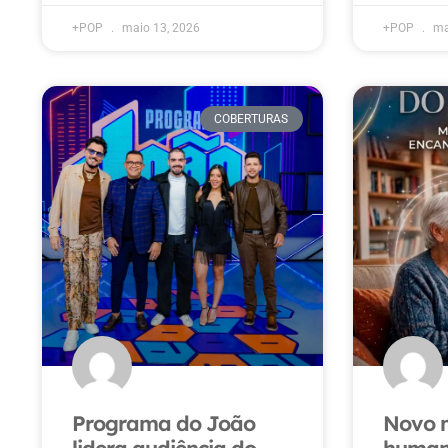
+POP
maio 13, 2026
+POP
ma
COBERTURAS
Programa do João
Novo 