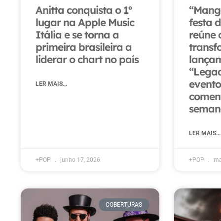
Anitta conquista o 1º
“Manga
lugar na Apple Music
festa 
Itália e se torna a
reúne 
primeira brasileira a
transf
liderar o chart no país
lança
“Lega
evento
LER MAIS...
coment
seman
LER MAIS...
+POP
junho 17, 2026
+POP
ma
COBERTURAS