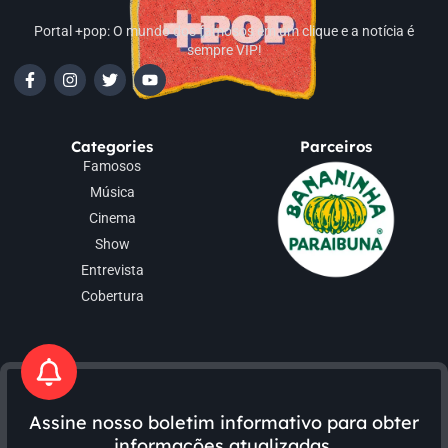
Portal +pop: O mundo dos famosos em um clique e a notícia é
sempre VIP!
Categories
Parceiros
Famosos
Música
Cinema
Show
Entrevista
Cobertura
Assine nosso boletim informativo para obter
informações atualizadas.