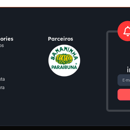
ories
Parceiros
os
a
sta
ura