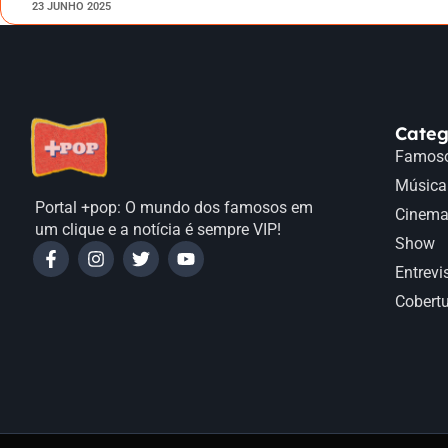
23 JUNHO 2025
Categ
Famos
Música
Portal +pop: O mundo dos famosos em
Cinem
um clique e a notícia é sempre VIP!
Show
Entrevi
Cobert