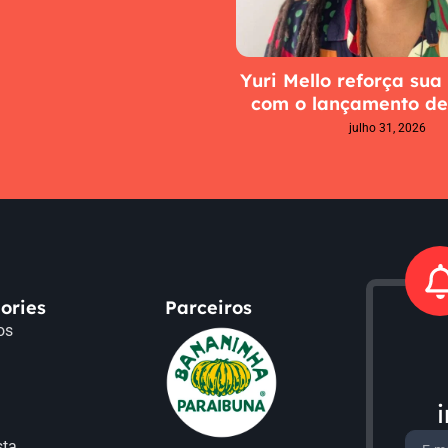
Yuri Mello reforça sua 
com o lançamento de 
julho 31, 2026
ories
Parceiros
os
a
sta