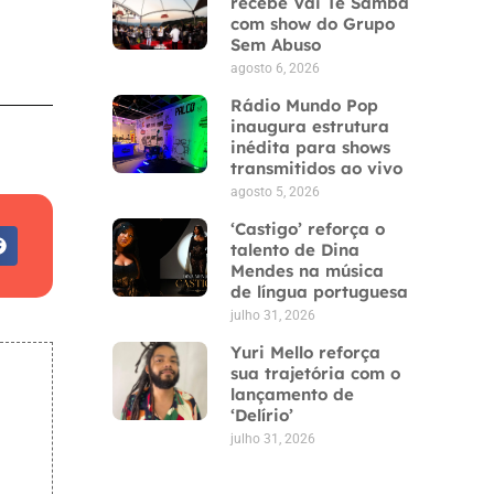
recebe Vai Tê Samba
com show do Grupo
Sem Abuso
agosto 6, 2026
Rádio Mundo Pop
inaugura estrutura
inédita para shows
transmitidos ao vivo
agosto 5, 2026
‘Castigo’ reforça o
talento de Dina
Mendes na música
de língua portuguesa
julho 31, 2026
Yuri Mello reforça
sua trajetória com o
lançamento de
‘Delírio’
julho 31, 2026