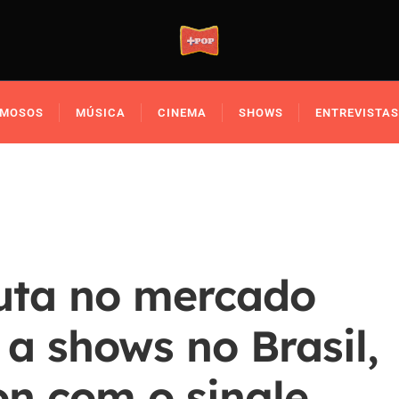
AMOSOS
MÚSICA
CINEMA
SHOWS
ENTREVISTAS
luta no mercado
 a shows no Brasil,
on com o single