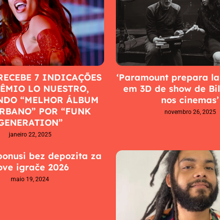
RECEBE 7 INDICAÇÕES
‘Paramount prepara l
ÊMIO LO NUESTRO,
em 3D de show de Bill
NDO “MELHOR ÁLBUM
nos cinemas’
RBANO” POR “FUNK
novembro 26, 2025
GENERATION”
janeiro 22, 2025
onusi bez depozita za
ove igrače 2026
maio 19, 2024