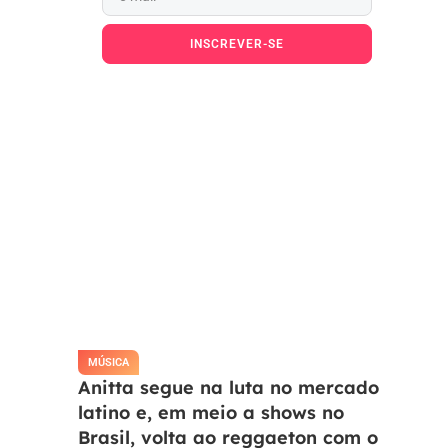
INSCREVER-SE
Ao pressionar o botão Inscrever-se,
você confirma em receber e-mail.
MÚSICA
Anitta segue na luta no mercado
latino e, em meio a shows no
Brasil, volta ao reggaeton com o