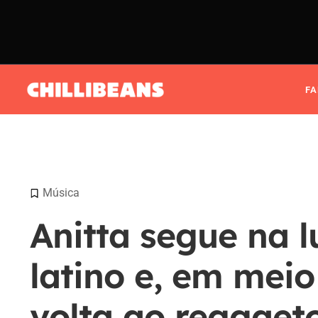
F
Música
Anitta segue na 
latino e, em meio
volta ao reggaet