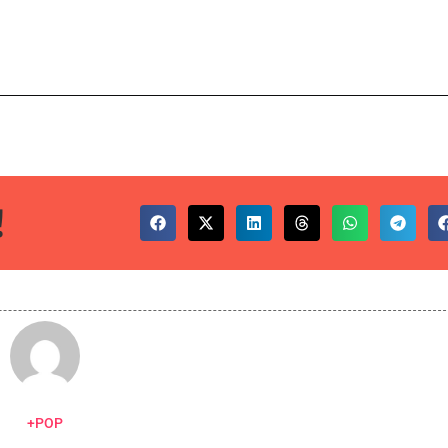
!
+POP