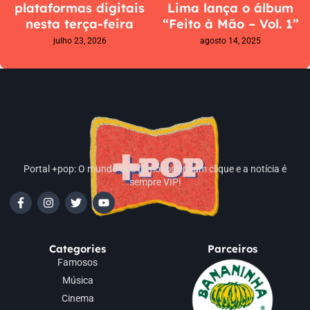
plataformas digitais
Lima lança o álbum
nesta terça-feira
“Feito à Mão – Vol. 1”
julho 23, 2026
agosto 14, 2025
Portal +pop: O mundo dos famosos em um clique e a notícia é
sempre VIP!
Categories
Parceiros
Famosos
Música
Cinema