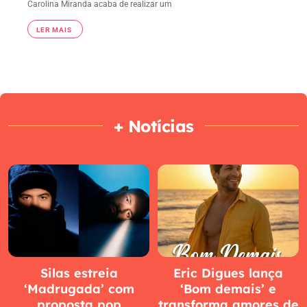
Carolina Miranda acaba de realizar um
LER MAIS
+ Notícias
Silas estreia
Eric Digues lança
‘Madrugada’ com
‘Bom demais’ e
proposta pop
transforma amores de