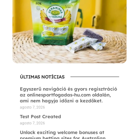
ÚLTIMAS NOTÍCIAS
Egyszerű navigáció és gyors regisztráció
az onlinesportfogadas-hu.com oldalán,
ami nem hagyja időzni a kezdőket.
agosto 7, 2026
Test Post Created
agosto 7, 2026
Unlock exciting welcome bonuses at
premium betting sites for Australian