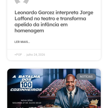
Leonardo Garcez interpreta Jorge
Laffond no teatro e transforma
apelido da infância em
homenagem
LER MAIS...
+POP
julho 24, 2026
NOTÍCIAS