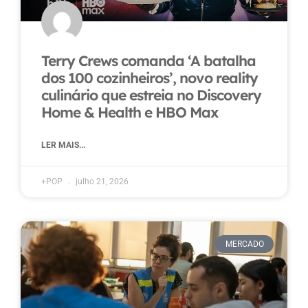
Terry Crews comanda ‘A batalha
dos 100 cozinheiros’, novo reality
culinário que estreia no Discovery
Home & Health e HBO Max
LER MAIS...
+POP
julho 21, 2026
MERCADO