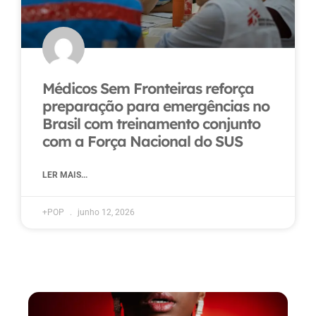
Médicos Sem Fronteiras reforça
preparação para emergências no
Brasil com treinamento conjunto
com a Força Nacional do SUS
LER MAIS...
+POP
junho 12, 2026