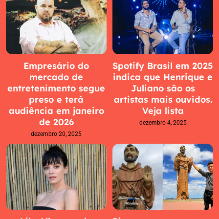
Empresário do
Spotify Brasil em 2025
mercado de
indica que Henrique e
entretenimento segue
Juliano são os
preso e terá
artistas mais ouvidos.
audiência em janeiro
Veja lista
de 2026
dezembro 4, 2025
dezembro 20, 2025