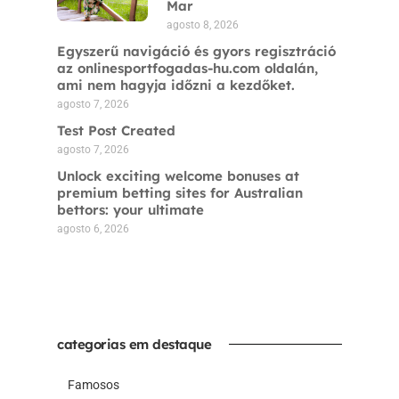
Mar
agosto 8, 2026
Egyszerű navigáció és gyors regisztráció
az onlinesportfogadas-hu.com oldalán,
ami nem hagyja időzni a kezdőket.
agosto 7, 2026
Test Post Created
agosto 7, 2026
Unlock exciting welcome bonuses at
premium betting sites for Australian
bettors: your ultimate
agosto 6, 2026
categorias em destaque
Famosos