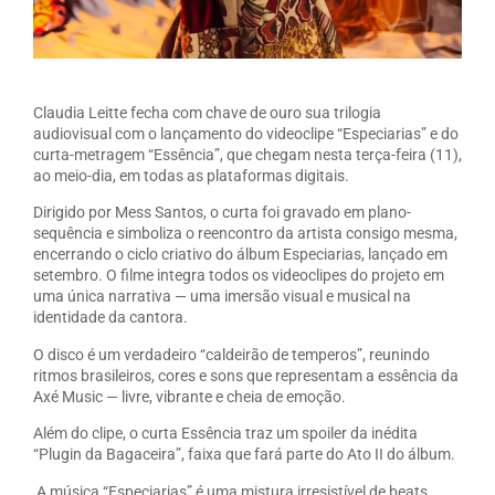
Claudia Leitte fecha com chave de ouro sua trilogia
audiovisual com o lançamento do videoclipe “Especiarias” e do
curta-metragem “Essência”, que chegam nesta terça-feira (11),
ao meio-dia, em todas as plataformas digitais.
Dirigido por Mess Santos, o curta foi gravado em plano-
sequência e simboliza o reencontro da artista consigo mesma,
encerrando o ciclo criativo do álbum Especiarias, lançado em
setembro. O filme integra todos os videoclipes do projeto em
uma única narrativa — uma imersão visual e musical na
identidade da cantora.
O disco é um verdadeiro “caldeirão de temperos”, reunindo
ritmos brasileiros, cores e sons que representam a essência da
Axé Music — livre, vibrante e cheia de emoção.
Além do clipe, o curta Essência traz um spoiler da inédita
“Plugin da Bagaceira”, faixa que fará parte do Ato II do álbum.
A música “Especiarias” é uma mistura irresistível de beats