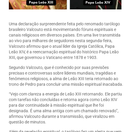
Uma declaração surpreendente feita pelo renomado tarólogo
brasileiro Valcouto está movimentando fóruns espirituais e
canais religiosos em diversos países. Em uma live transmitida
ao vivo para milhares de seguidores nesta segunda-feira,
Valcouto afirmou que o atual líder da Igreja Católica, Papa
Leão XIV, é a reencarnação espiritual do histórico Papa Leão
XIII, que governou o Vaticano entre 1878 e 1903.
Segundo Valcouto, que é conhecido por suas previsões
precisas e controversas sobre líderes mundiais, tragédias e
fenômenos religiosos, a alma de Leão XIII teria retornado ao
trono de Pedro para concluir uma missão espiritual inacabada.
“Vejo com clareza a energia de Leão XIII retornando. Ele partiu
com tarefas não concluídas e retorna agora como Leão XIV
para dar continuidade à missão espiritual que lhe foi
designada. É uma alma antiga com um chamado renovado”,
afirmou Valcouto durante a transmissão, que viralizou em
questão de minutos.
Além da revelação espiritual, o tarólogo fez um alerta que vem