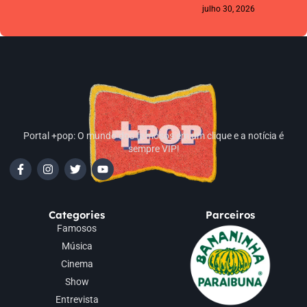
julho 30, 2026
Portal +pop: O mundo dos famosos em um clique e a notícia é
sempre VIP!
Categories
Parceiros
Famosos
Música
Cinema
Show
Entrevista