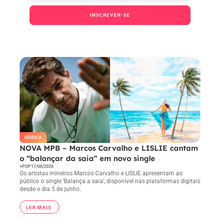
INSCREVER-SE
Ao pressionar o botão Inscrever-se, você confirma
em receber e-mail.
MÚSICA
NOVA MPB – Marcos Carvalho e LISLIE cantam
o “balançar da saia” em novo single
+POP
17/06/2026
Os artistas mineiros Marcos Carvalho e LISLIE apresentam ao
público o single ‘Balança a saia’, disponível nas plataformas digitais
desde o dia 5 de junho.
LER MAIS