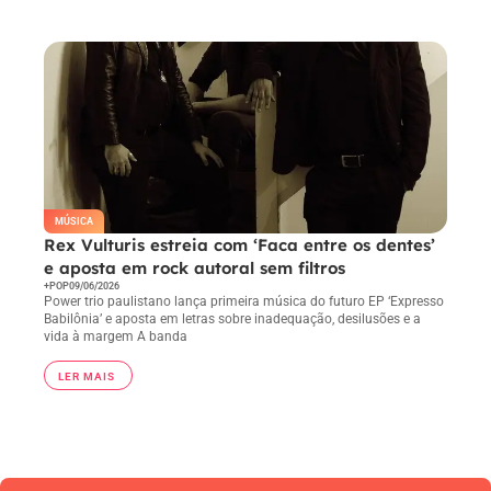
em receber e-mail.
MÚSICA
Rex Vulturis estreia com ‘Faca entre os dentes’
e aposta em rock autoral sem filtros
+POP
09/06/2026
Power trio paulistano lança primeira música do futuro EP ‘Expresso
Babilônia’ e aposta em letras sobre inadequação, desilusões e a
vida à margem A banda
LER MAIS