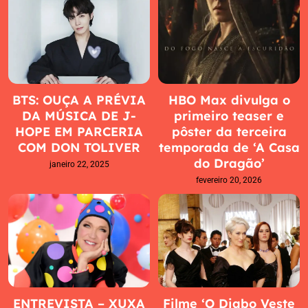
BTS: OUÇA A PRÉVIA
HBO Max divulga o
DA MÚSICA DE J-
primeiro teaser e
HOPE EM PARCERIA
pôster da terceira
COM DON TOLIVER
temporada de ‘A Casa
do Dragão’
janeiro 22, 2025
fevereiro 20, 2026
ENTREVISTA – XUXA
Filme ‘O Diabo Veste