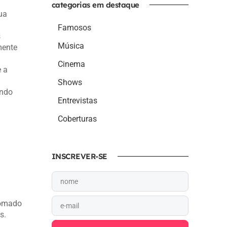
categorias em destaque
ua
Famosos
s
Música
mente
Cinema
e a
Shows
ando
Entrevistas
Coberturas
INSCREVER-SE
.
nomado
s.