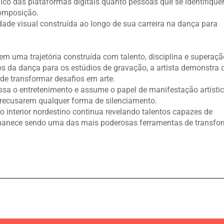
lico das plataformas digitais quanto pessoas que se identifiq
composição.
ade visual construída ao longo de sua carreira na dança para
 em uma trajetória construída com talento, disciplina e superaçã
cos da dança para os estúdios de gravação, a artista demonstra 
 de transformar desafios em arte.
ssa o entretenimento e assume o papel de manifestação artístic
recusarem qualquer forma de silenciamento.
 o interior nordestino continua revelando talentos capazes de
ermanece sendo uma das mais poderosas ferramentas de transf