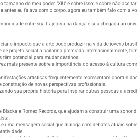
o tamanho do meu poder. ‘XIU’ é sobre isso: é sobre não aceitar
Se antes eu falava com o corpo, agora eu também falo com a vo
ontinuidade entre sua trajetória na dança e sua chegada ao univ
iar o impacto que a arte pode produzir na vida de jovens brasil
te de projeto social a bailarina premiada internacionalmente, to
ais têm potencial para mudar destinos.
 vez mais presente sobre a importância do acesso à cultura com
anifestações artísticas frequentemente representam oportunida
 construção de novas perspectivas profissionais.
izando sua própria história para inspirar outras pessoas a acred
de Blacka e Romex Records, que ajudam a construir uma sonori
ista.
ca e uma mensagem social que dialoga com debates atuais sobr
tatividade.