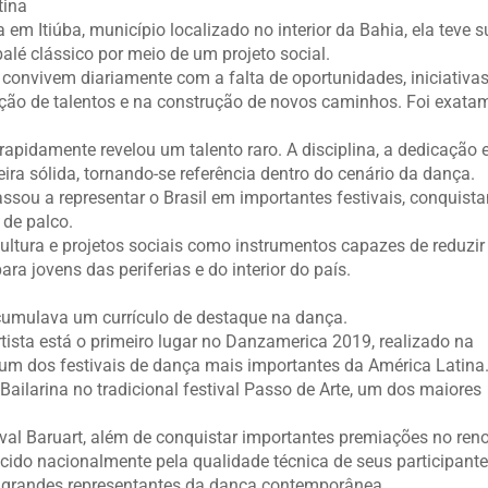
tina
em Itiúba, município localizado no interior da Bahia, ela teve s
lé clássico por meio de um projeto social.
convivem diariamente com a falta de oportunidades, iniciativa
o de talentos e na construção de novos caminhos. Foi exata
idamente revelou um talento raro. A disciplina, a dedicação 
ira sólida, tornando-se referência dentro do cenário da dança.
assou a representar o Brasil em importantes festivais, conquist
 de palco.
cultura e projetos sociais como instrumentos capazes de reduzir
ra jovens das periferias e do interior do país.
acumulava um currículo de destaque na dança.
tista está o primeiro lugar no Danzamerica 2019, realizado na
o um dos festivais de dança mais importantes da América Latina
 Bailarina no tradicional festival Passo de Arte, um dos maiores
ival Baruart, além de conquistar importantes premiações no re
ecido nacionalmente pela qualidade técnica de seus participante
grandes representantes da dança contemporânea.