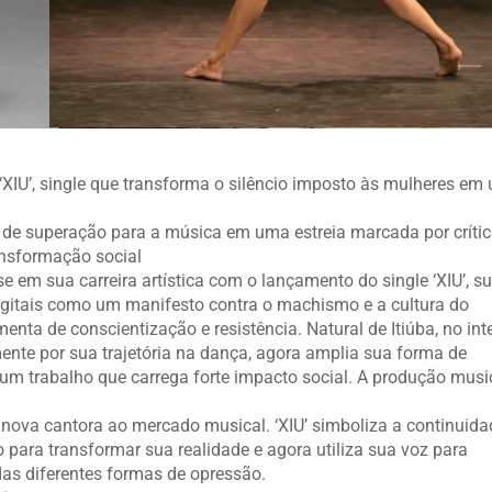
‘XIU’, single que transforma o silêncio imposto às mulheres em
a de superação para a música em uma estreia marcada por críti
ansformação social
e em sua carreira artística com o lançamento do single ‘XIU’, s
digitais como um manifesto contra o machismo e a cultura do
nta de conscientização e resistência. Natural de Itiúba, no inte
mente por sua trajetória na dança, agora amplia sua forma de
um trabalho que carrega forte impacto social. A produção musi
ova cantora ao mercado musical. ‘XIU’ simboliza a continuida
 para transformar sua realidade e agora utiliza sua voz para
das diferentes formas de opressão.