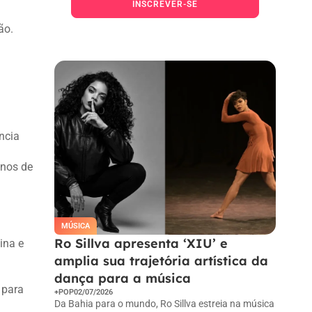
INSCREVER-SE
ão.
Ao pressionar o botão Inscrever-se,
você confirma em receber e-mail.
ncia
anos de
MÚSICA
Ro Sillva apresenta ‘XIU’ e
ina e
amplia sua trajetória artística da
dança para a música
 para
+POP
02/07/2026
Da Bahia para o mundo, Ro Sillva estreia na música