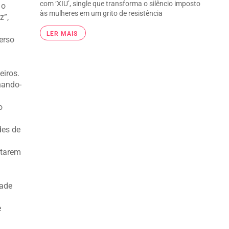
com ‘XIU’, single que transforma o silêncio imposto
 o
às mulheres em um grito de resistência
z”,
LER MAIS
erso
eiros.
rnando-
o
des de
itarem
dade
e