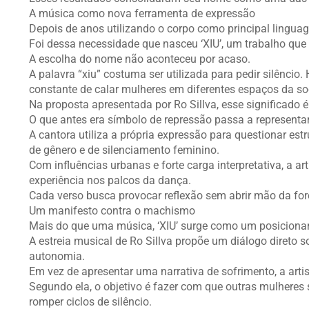
A música como nova ferramenta de expressão
Depois de anos utilizando o corpo como principal linguag
Foi dessa necessidade que nasceu ‘XIU’, um trabalho que 
A escolha do nome não aconteceu por acaso.
A palavra “xiu” costuma ser utilizada para pedir silêncio
constante de calar mulheres em diferentes espaços da so
Na proposta apresentada por Ro Sillva, esse significado 
O que antes era símbolo de repressão passa a representa
A cantora utiliza a própria expressão para questionar est
de gênero e de silenciamento feminino.
Com influências urbanas e forte carga interpretativa, a a
experiência nos palcos da dança.
Cada verso busca provocar reflexão sem abrir mão da forç
Um manifesto contra o machismo
Mais do que uma música, ‘XIU’ surge como um posicion
A estreia musical de Ro Sillva propõe um diálogo direto s
autonomia.
Em vez de apresentar uma narrativa de sofrimento, a arti
Segundo ela, o objetivo é fazer com que outras mulher
romper ciclos de silêncio.