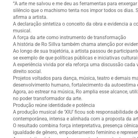
“A arte me salvou e me deu as ferramentas para enxergar 
silêncio que o machismo tenta nos impor todos os dias. 
afirma a artista.
A declaração sintetiza o conceito da obra e evidencia a c
musical.
A força da arte como instrumento de transformação
A história de Ro Sillva também chama atenção por evidenc
Ao longo de sua trajetória, a artista passou de participan
se exemplo de que políticas públicas e iniciativas cultur
A experiência vivida por ela reforça uma discussão cada
direito social.
Projetos voltados para dança, música, teatro e demais m
desenvolvimento humano, fortalecimento da autoestima e
Agora, ao estrear na música, Ro amplia esse alcance, util
no poder transformador da arte.
Produção reúne identidade e potência
A produção musical de ‘XIU’ ficou sob responsabilidade 
contemporânea, intensa e alinhada com a proposta da art
O resultado combina força interpretativa, presença cêni
igualdade de gênero, empoderamento feminino e represen