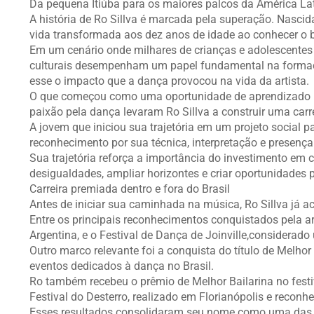
Da pequena Itiúba para os maiores palcos da América La
A história de Ro Sillva é marcada pela superação. Nascida 
vida transformada aos dez anos de idade ao conhecer o ba
Em um cenário onde milhares de crianças e adolescentes 
culturais desempenham um papel fundamental na formaçã
esse o impacto que a dança provocou na vida da artista.
O que começou como uma oportunidade de aprendizado rap
paixão pela dança levaram Ro Sillva a construir uma carre
A jovem que iniciou sua trajetória em um projeto social p
reconhecimento por sua técnica, interpretação e presença
Sua trajetória reforça a importância do investimento em 
desigualdades, ampliar horizontes e criar oportunidades pa
Carreira premiada dentro e fora do Brasil
Antes de iniciar sua caminhada na música, Ro Sillva já 
Entre os principais reconhecimentos conquistados pela ar
Argentina, e o Festival de Dança de Joinville,considerad
Outro marco relevante foi a conquista do título de Melhor
eventos dedicados à dança no Brasil.
Ro também recebeu o prêmio de Melhor Bailarina no fest
Festival do Desterro, realizado em Florianópolis e reconh
Esses resultados consolidaram seu nome como uma das 