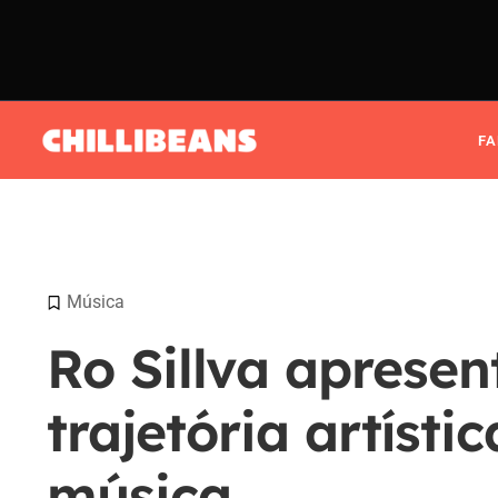
F
Música
Ro Sillva apresen
trajetória artíst
música