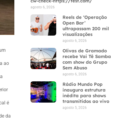
cw-check-https://test.com/
agosto 6, 2026
Reels de ‘Operação
Open Bar’
ultrapassam 200 mil
visualizações
agosto 6, 2026
 um
Olivas de Gramado
recebe Vai Tê Samba
com show do Grupo
ca ao
Sem Abuso
agosto 6, 2026
ua
Rádio Mundo Pop
rior
inaugura estrutura
inédita para shows
transmitidos ao vivo
cal é
agosto 5, 2026
de da