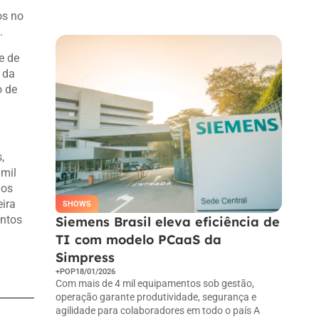
Ao pressionar o botão Inscrever-se,
os no
você confirma em receber e-mail.
.
e de
 da
o de
,
 mil
dos
eira
SHOWS
entos
Siemens Brasil eleva eficiência de
TI com modelo PCaaS da
Simpress
+POP
18/01/2026
Com mais de 4 mil equipamentos sob gestão,
operação garante produtividade, segurança e
agilidade para colaboradores em todo o país A