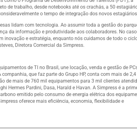
ivas como o Programa de Desenvolvimento de Talentos (PDT), a
to de trabalho, desde notebooks até os crachás, a 50 estagiári
 consideravelmente o tempo de integração dos novos estagiários
esas lidam com tecnologia. Ao assumir toda a gestão do parqu
nça da informação e produtividade aos colaboradores. No caso
em inovação e estratégia, enquanto nós cuidamos de todo o cicl
Esteves, Diretora Comercial da Simpress.
uipamentos de TI no Brasil, une locação, venda e gestão de PCs
A companhia, que faz parte do Grupo HP, conta com mais de 2,4
estão de mais de 760 mil equipamentos para 3 mil clientes atendi
ghi Hermes Pardini, Dasa, Harald e Havan. A Simpress é a prim
carbono emitido pelo consumo de energia elétrica dos equipam
Simpress oferece mais eficiência, economia, flexibilidade e