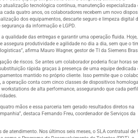
do atualização tecnológica contínua, manutenção especializada 
, a cada quatro anos, os colaboradores recebem um novo dispos
nalização dos equipamentos, descarte seguro e limpeza digital 
e segurança da informação e LGPD.
a qualidade das entregas e garantir uma operação fluida. Hoje,
 assegura produtividade e agilidade no dia a dia, sem que o ti
logísticas”, afirma Mauro Wagner, gestor de TI da Siemens Brasi
ação de riscos. Se antes um colaborador poderia ficar horas s
substituição rápida graças à presença de uma equipe dedicada
amentos mantido no próprio cliente. Isso permite que o colab
so, a operação conta com cinco classes de dispositivos homolog
workstations de alta performance, assegurando que cada perfil
vidades.
quatro mãos e essa parceria tem gerado resultados diretos na
ompanhia”, destaca Fernando Freu, coordenador de Serviços da
s de atendimento. Nos últimos seis meses, o SLA contratual de