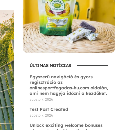
ÚLTIMAS NOTÍCIAS
Egyszerű navigáció és gyors
regisztráció az
onlinesportfogadas-hu.com oldalán,
ami nem hagyja időzni a kezdőket.
agosto 7, 2026
Test Post Created
agosto 7, 2026
Unlock exciting welcome bonuses