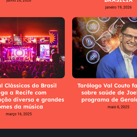
junho 26, 2026
janeiro 19, 2026
l Clássicos do Brasil
Tarólogo Val Couto fa
ega a Recife com
sobre saúde de Joe
ção diversa e grandes
programa de Gerald
omes da música
maio 6, 2025
março 16, 2025