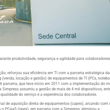
rante produtividade, segurança e agilidade para colaboradore
ção, reforçou sua eficiência em TI com a parceria estratégica da
g (venda, locação e gestão) de equipamentos de TI (PCs, notebo
. A parceria, que teve início em 2011 com a implementação do 
a Simpress assumiu a gestão de mais de 4 mil dispositivos, ent
qualidade do serviço e a experiência dos colaboradores.
al de aquisição direta de equipamentos (capex), arcando com 
a o PCaaS (opex), em parceria com a Simpress, eliminou a