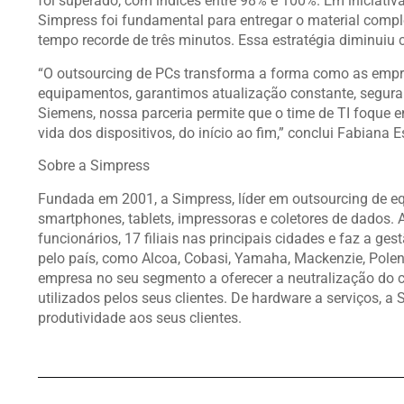
foi superado, com índices entre 98% e 100%. Em iniciat
Simpress foi fundamental para entregar o material comple
tempo recorde de três minutos. Essa estratégia diminuiu
“O outsourcing de PCs transforma a forma como as empr
equipamentos, garantimos atualização constante, segura
Siemens, nossa parceria permite que o time de TI foque 
vida dos dispositivos, do início ao fim,” conclui Fabiana 
Sobre a Simpress
Fundada em 2001, a Simpress, líder em outsourcing de eq
smartphones, tablets, impressoras e coletores de dados. 
funcionários, 17 filiais nas principais cidades e faz a g
pelo país, como Alcoa, Cobasi, Yamaha, Mackenzie, Polen
empresa no seu segmento a oferecer a neutralização do 
utilizados pelos seus clientes. De hardware a serviços, a 
produtividade aos seus clientes.