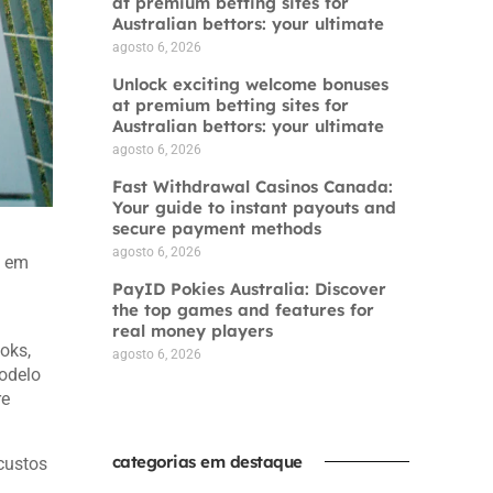
at premium betting sites for
Australian bettors: your ultimate
agosto 6, 2026
Unlock exciting welcome bonuses
at premium betting sites for
Australian bettors: your ultimate
agosto 6, 2026
Fast Withdrawal Casinos Canada:
Your guide to instant payouts and
secure payment methods
agosto 6, 2026
s em
PayID Pokies Australia: Discover
the top games and features for
real money players
oks,
agosto 6, 2026
modelo
re
categorias em destaque
custos