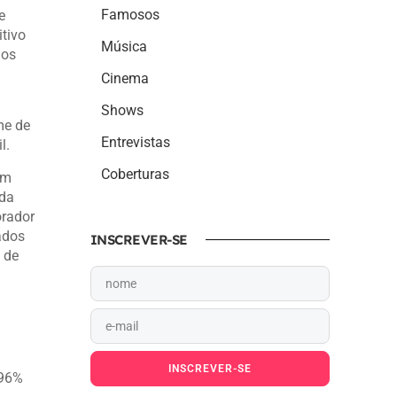
Famosos
e
itivo
Música
dos
Cinema
Shows
me de
Entrevistas
l.
Coberturas
em
 da
orador
ados
INSCREVER-SE
 de
INSCREVER-SE
 96%