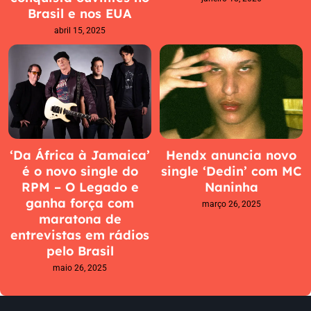
Brasil e nos EUA
abril 15, 2025
‘Da África à Jamaica’
Hendx anuncia novo
é o novo single do
single ‘Dedin’ com MC
RPM – O Legado e
Naninha
ganha força com
março 26, 2025
maratona de
entrevistas em rádios
pelo Brasil
maio 26, 2025