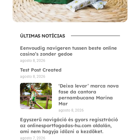
ÚLTIMAS NOTÍCIAS
Eenvoudig navigeren tussen beste online
casino’s zonder gedoe
agosto 8, 2026
Test Post Created
agosto 8, 2026
‘Deixa levar’ marca nova
fase da cantora
pernambucana Marina
Mar
agosto 8, 2026
Egyszerű navigáció és gyors regisztráció
az onlinesportfogadas-hu.com oldalán,
ami nem hagyja időzni a kezdőket.
agosto 7, 2026