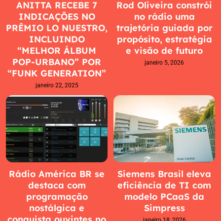
ANITTA RECEBE 7
Rod Oliveira constrói
INDICAÇÕES NO
no rádio uma
PRÊMIO LO NUESTRO,
trajetória guiada por
INCLUINDO
propósito, estratégia
“MELHOR ÁLBUM
e visão de futuro
POP-URBANO” POR
janeiro 5, 2026
“FUNK GENERATION”
janeiro 22, 2025
Rádio América BR se
Siemens Brasil eleva
destaca com
eficiência de TI com
programação
modelo PCaaS da
nostálgica e
Simpress
conquista ouvintes no
janeiro 18, 2026