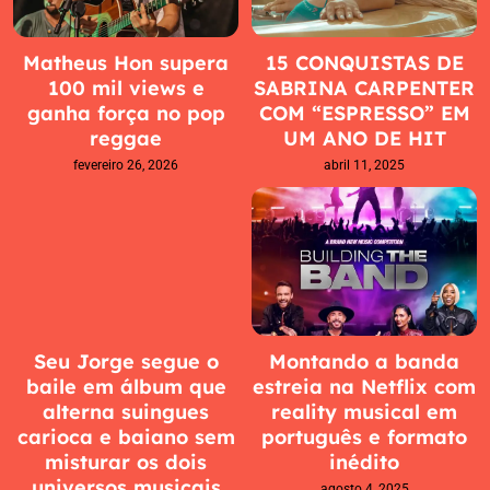
Matheus Hon supera
15 CONQUISTAS DE
100 mil views e
SABRINA CARPENTER
ganha força no pop
COM “ESPRESSO” EM
reggae
UM ANO DE HIT
fevereiro 26, 2026
abril 11, 2025
Seu Jorge segue o
Montando a banda
baile em álbum que
estreia na Netflix com
alterna suingues
reality musical em
carioca e baiano sem
português e formato
misturar os dois
inédito
universos musicais
agosto 4, 2025