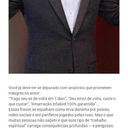
Você já deve ter se deparado com anúncios que prometem
milagres no amor:
“Trago seu ex de volta em 7 dias”, “Seu amor de volta, custe o
que custar”, “Amarração infalível 100% garantida”…
Essas frases se espalham como erva daninha por postes,
redes sociais e até panfletos jogados pelas ruas. Mas o que
muitas pessoas não sabem é que esse tipo de “trabalho
espiritual” carrega consequências profundas — e perigosas.