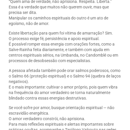
“Quem ama de verdade, não aprisiona. Respeita. Liberta.”
Essa é a verdade que muitos não querem ouvir, mas que
precisa ser dita.
Manipular os caminhos espirituais do outro é um ato de
egoísmo, não de amor.
Existe libertação para quem foi vítima de amarração? Sim.
O processo exige fé, persistência e apoio espiritual.
É possível romper essa energia com orações fortes, como a
Salve-Rainha feita diariamente, e também com ajuda em
centros espirituais sérios, na Umbanda, no Candomblé ou em
processos de desobsessão com especialistas.
A pessoa afetada também pode orar salmos poderosos, como
o Salmo 66 (proteção espiritual) e o Salmo 94 (quebra de laços
negativos).
E o mais importante: cultivar o amor próprio, pois quem vibra
na frequência do amor verdadeiro se torna naturalmente
blindado contra essas energias destrutivas.
Se você sofre por amor, busque orientação espiritual — não
escravidão energética.
O amor verdadeiro constrói, não aprisiona.
Para mais reflexões espirituais e alertas importantes sobre
práticas ocultas, acompanhe o Tarólogo Valcouto nas redes