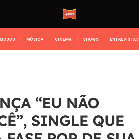
AMOSOS
MÚSICA
CINEMA
SHOWS
ENTREVISTAS
ANÇA “EU NÃO
Ê”, SINGLE QUE
 FASE POP DE SUA