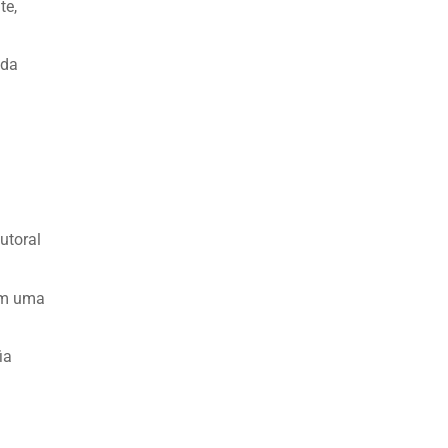
te,
ada
utoral
em uma
ia