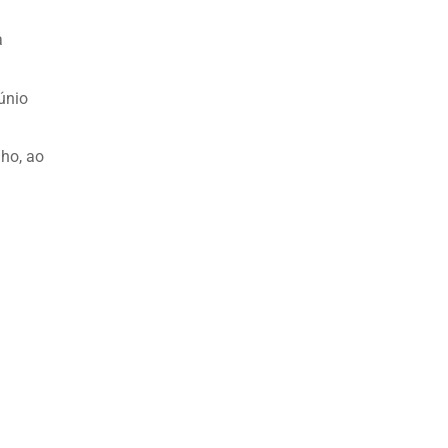
a
Júnio
nho, ao