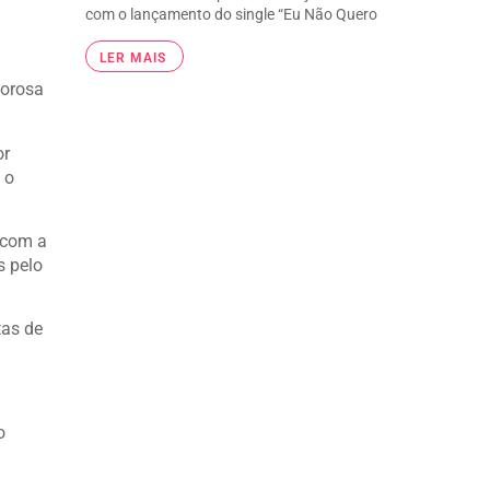
com o lançamento do single “Eu Não Quero
LER MAIS
morosa
or
 o
 com a
s pelo
tas de
o