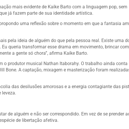
mação mais evidente de Kaíke Barto com a linguagem pop, sem
ue já fazem parte de sua identidade artística.
o, propondo uma reflexão sobre o momento em que a fantasia a
ais pela ideia de alguém do que pela pessoa real. Existe uma d
 Eu queria transformar esse drama em movimento, brincar com
nte a gente só chora”, afirma Kaíke Barto.
om o produtor musical Nathan Itaborahy. O trabalho ainda conta
 Will Bone. A captação, mixagem e masterização foram realizada
colia das desilusões amorosas e a energia contagiante das pis
 leveza.
star de alguém e não ser correspondido. Em vez de se prender a
spécie de libertação afetiva.