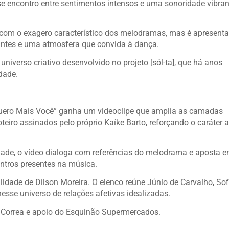
 encontro entre sentimentos intensos e uma sonoridade vibran
com o exagero característico dos melodramas, mas é apresent
ntes e uma atmosfera que convida à dança.
erso criativo desenvolvido no projeto [sól-ta], que há anos
rdade.
Quero Mais Você” ganha um videoclipe que amplia as camadas
teiro assinados pelo próprio Kaíke Barto, reforçando o caráter a
ade, o vídeo dialoga com referências do melodrama e aposta 
ontros presentes na música.
lidade de Dilson Moreira. O elenco reúne Júnio de Carvalho, Sof
esse universo de relações afetivas idealizadas.
Correa e apoio do Esquinão Supermercados.