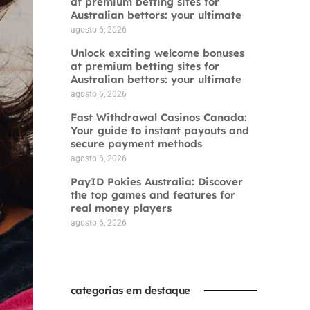
at premium betting sites for
Australian bettors: your ultimate
agosto 6, 2026
Unlock exciting welcome bonuses
at premium betting sites for
Australian bettors: your ultimate
agosto 6, 2026
Fast Withdrawal Casinos Canada:
Your guide to instant payouts and
secure payment methods
agosto 6, 2026
PayID Pokies Australia: Discover
the top games and features for
real money players
agosto 6, 2026
categorias em destaque