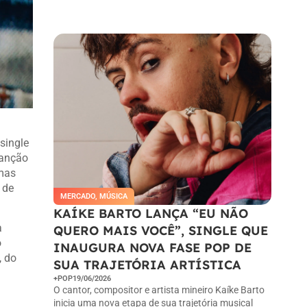
Ao pressionar o botão Inscrever-se,
você confirma em receber e-mail.
single
canção
emas
 de
MERCADO
,
MÚSICA
KAÍKE BARTO LANÇA “EU NÃO
a
QUERO MAIS VOCÊ”, SINGLE QUE
o
INAUGURA NOVA FASE POP DE
, do
SUA TRAJETÓRIA ARTÍSTICA
+POP
19/06/2026
O cantor, compositor e artista mineiro Kaíke Barto
inicia uma nova etapa de sua trajetória musical