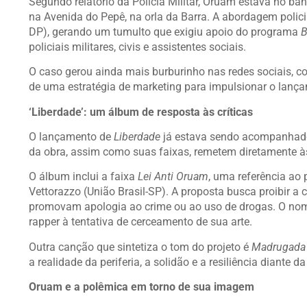
Segundo relatório da Polícia Militar, Oruam estava no b
na Avenida do Pepê, na orla da Barra. A abordagem polici
DP), gerando um tumulto que exigiu apoio do programa
B
policiais militares, civis e assistentes sociais.
O caso gerou ainda mais burburinho nas redes sociais, c
de uma estratégia de marketing para impulsionar o lanç
‘Liberdade’: um álbum de resposta às críticas
O lançamento de
Liberdade
já estava sendo acompanhado
da obra, assim como suas faixas, remetem diretamente às
O álbum inclui a faixa
Lei Anti Oruam
, uma referência ao
Vettorazzo (União Brasil-SP). A proposta busca proibir a
promovam apologia ao crime ou ao uso de drogas. O nom
rapper à tentativa de cerceamento de sua arte.
Outra canção que sintetiza o tom do projeto é
Madrugada 
a realidade da periferia, a solidão e a resiliência diante d
Oruam e a polêmica em torno de sua imagem