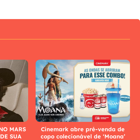
NO MARS
Cinemark abre pré-venda de
 DE SUA
copo colecionável de ‘Moana’