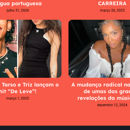
ngua portuguesa
CARREIRA
julho 31, 2026
março 26, 2025
Tarso e Triz lançam o
A mudança radical na
hit “De Leve”!
de umas das gra
revelações da músi
março 1, 2025
dezembro 12, 2024