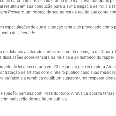
anco do carona de um veículo branco que realizava manobras pe
al resultou em sua condução para a 16ª Delegacia de Polícia (1
arra Presente
, um reforço de segurança da região que conta co
om especulações de que a situação teria sido provocada como p
amento de
Liberdade
.
 de debates acalorados antes mesmo da detenção de Oruam. O
 discussões sobre censura na música e ao histórico do rapper.
 projeto de lei apresentado em 23 de janeiro pela vereadora Am
 contratação de artistas com dinheiro público caso suas músicas
e da faixa e a temática do álbum sugerem uma resposta direta
é solidão
, parceria com Poze do Rodo. A música aborda temas
a criminalização de sua figura pública.