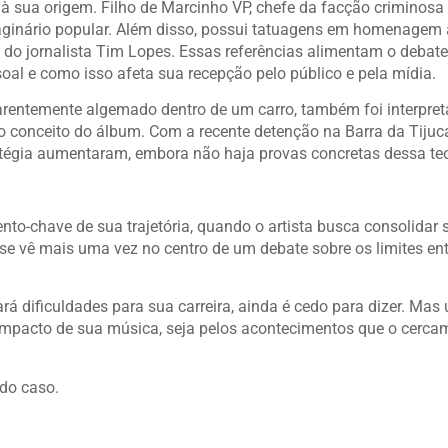
 à sua origem. Filho de Marcinho VP, chefe da facção criminosa
aginário popular. Além disso, possui tatuagens em homenagem 
 do jornalista Tim Lopes. Essas referências alimentam o debate
oal e como isso afeta sua recepção pelo público e pela mídia.
arentemente algemado dentro de um carro, também foi interpre
 conceito do álbum. Com a recente detenção na Barra da Tijuca
atégia aumentaram, embora não haja provas concretas dessa teo
-chave de sua trajetória, quando o artista busca consolidar 
se vê mais uma vez no centro de um debate sobre os limites ent
ará dificuldades para sua carreira, ainda é cedo para dizer. Mas
 impacto de sua música, seja pelos acontecimentos que o cerca
do caso.