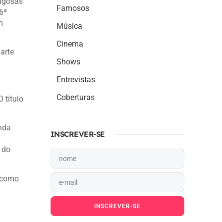
rigosas
Famosos
6ª
m
Música
Cinema
arte
Shows
Entrevistas
Coberturas
 título
anda
INSCREVER-SE
 do
 como
INSCREVER-SE