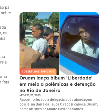
Ao pressionar o botão Inscrever-se,
você confirma em receber e-mail.
ao pai
 sobre
tada
, os
ria.
sua
re a
COBERTURAS
,
FAMOSOS
 uma
Oruam lança álbum ‘Liberdade’
m fora
em meio a polêmicas e detenção
no Rio de Janeiro
+POP
22/02/2025
Rapper foi levado à delegacia após abordagem
policial na Barra da Tijuca O rapper carioca Oruam,
nome artístico de Mauro Davi dos Santos