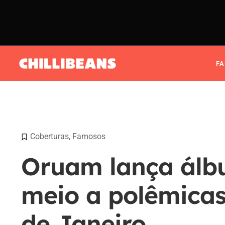
F
Coberturas
,
Famosos
Oruam lança álb
meio a polêmicas
de Janeiro